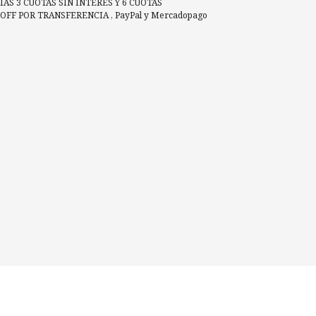
AS 3 CUOTAS SIN INTERES Y 6 CUOTAS
% OFF POR TRANSFERENCIA
,
PayPal
y
Mercadopago